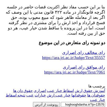
بنا بر این حسب مفاد نظر اکثریت قضات حاضر در جلسه
اگرچه قانونگذار در ماده ۴۲۲ قانون مدنی با این وصف که
اگر بعد از معامله ظاهر شود که مبیع معیوب بوده، حق
فسخ قرارداد و اخذ ارش را برای مشتری در نظر گرفته
است، اما در این پرونده با ساقط شدن خیار عیب، هر دو
حق از بین رفته است.
دو نمونه رای متعارض در این موضوع
رای مخالف رای اصراری
https://ara.jri.ac.ir/Judge/Text/35557
رای موافق رای اصراری
https://ara.jri.ac.ir/Judge/Text/7061
برچسب ها
آموزش حقوق
ارش
اسقاط خیار عیب
اصراری
حقوق دان ها
حقوقدان ها
حقوقدانها
خیار عیب ارش
خیارات
عیب
نتیجه اسقاط
خیار عیب
رونوشت از آدرس