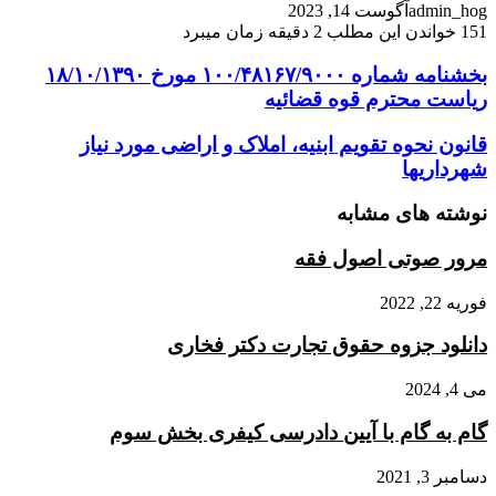
admin_hog
آگوست 14, 2023
151
خواندن این مطلب 2 دقیقه زمان میبرد
بخشنامه
بخشنامه شماره ۱۰۰/۴۸۱۶۷/۹۰۰۰ مورخ ۱۸/۱۰/۱۳۹۰
شماره
ریاست محترم قوه قضائیه
۱۰۰/۴۸۱۶۷/۹۰۰۰
مورخ
قانون
قانون نحوه تقویم ابنیه، املاک و اراضی مورد نیاز
۱۸/۱۰/۱۳۹۰
نحوه
شهرداریها
ریاست
تقویم
محترم
ابنیه،
نوشته های مشابه
قوه
املاک
قضائیه
و
مرور صوتی اصول فقه
اراضی
مورد
فوریه 22, 2022
نیاز
شهرداریها
دانلود جزوه حقوق تجارت دکتر فخاری
می 4, 2024
گام به گام با آیین دادرسی کیفری بخش سوم
دسامبر 3, 2021