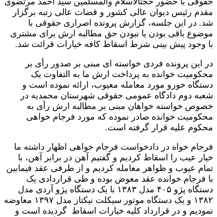
حقوقی با حضور حجت‎الاسلام والمسلمین سید احمد مرتضوی
مقدم رئیس دیوان عالی کشور و قضات عالی رتبه برگزار
شد. در این جلسه، گزارش پرونده اصراری حقوقی با
موضوع باقی بودن یا نبودن حق مطالبه ارش برای مشتری
با وجود پیش بینی شرط اسقاط کافه خیارات قرائت شد.
در این پرونده فردی خواسته ای مبنی بر صدور رأی بر
محکومیت خوانده به پرداخت ارش ما به التفاوت یک
دستگاه خورو مورد معامله معیوب، ارائه نموده است و
شعبه دوم دادگاه عمومی حقوقی شهرستان محمدیه در
خصوص خواسته خواهان مبنی بر مطالبه ارش رأی به
محکومیت خوانده صادر نموده که مورد فرجام خواهی
محکوم علیه قرار گرفته است.
فرجام خواه در دادخواست فرجام خواهی اظهار داشته ما
خیار عیب را اسقاط کردیم و گفتیم آهن در برابر آهن، با
تمام عیوب و ظواهر معامله کردیم و از طرفی عقد فیمابین
با فرجام خوانده عقد معوض بوده و طی قراردادی یک
دستگاه پژو ۴۰۵ مدل ۱۳۸۳ با یک دستگاه پژو آردی مدل
۱۳۸۲ و یک دستگاه موتور سیکلت نیکتاز مدل ۱۳۹۷ معاوضه
نمودیم و در قرارداد کلیه خیارات اسقاط گردیده است و