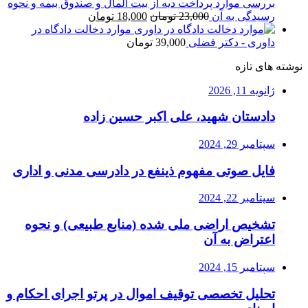
بررسی موارد پرداخت دیه از بیت المال و صندوق بیمه و نحوه
قیمت
قیمت
رسیدگی به آن
23,000
تومان
18,000
تومان
اصلی
فعلی
موارد دخالت دادگاه در
23,000 تومان
18,000 تومان
داوری - دکتر فضلی
39,000
تومان
بود.
است.
نوشته های تازه
ژانویه 11, 2026
دادستان شهید، علی اکبر حسین زاده
سپتامبر 29, 2024
فایل صوتی مفهوم ذینفع در دادرسی مدنی و اداری
سپتامبر 22, 2024
تشخیص اراضی ملی شده (منابع طبیعی) و نحوه
اعتراض به آن
سپتامبر 15, 2024
تحلیل تخصصی توقیف اموال در پرتو اجرای احکام و