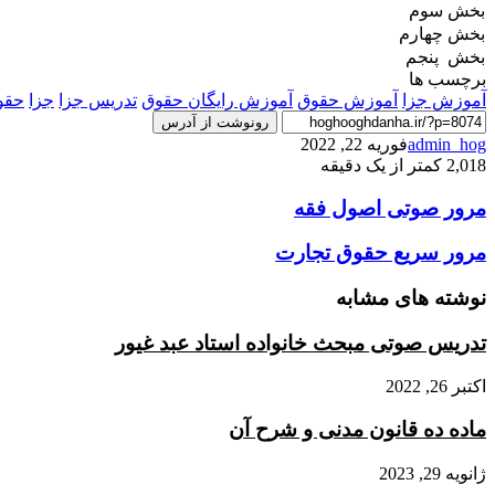
بخش سوم
بخش چهارم
بخش پنجم
برچسب ها
آموزش جزا
آموزش حقوق
آموزش رایگان حقوق
تدریس جزا
جزا
حقو
رونوشت از آدرس
admin_hog
فوریه 22, 2022
2,018
کمتر از یک دقیقه
مرور
مرور صوتی اصول فقه
صوتی
اصول
مرور
مرور سریع حقوق تجارت
فقه
سریع
حقوق
نوشته های مشابه
تجارت
تدریس صوتی مبحث خانواده استاد عبد غیور
اکتبر 26, 2022
ماده ده قانون مدنی و شرح آن
ژانویه 29, 2023