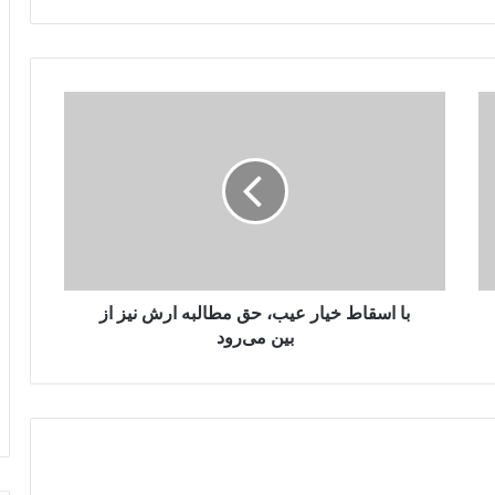
با
اسقاط
خیار
عیب،
حق
مطالبه
ارش
نیز
از
بین
با اسقاط خیار عیب، حق مطالبه ارش نیز از
می‌رود
بین می‌رود