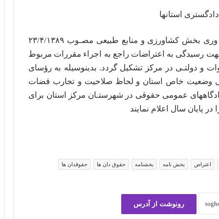
به موجب تبصره ۱ ماده ۹ قانون افزایش بهره وری بخش کشاورزی و منابع طبیعی مصـوب ۲۳/۴/۱۳۸۹
 رسیدگی به اعتراضات راجع به اجراء مقررات مربوط
ات و دولتـی در مرکز تشکیل گردد. بدینوسیله به رؤسای
رسی وضعیت خاص استان و لحاظ صلاحیت و تجارب قضات
ادگاههای عمومی حقوقی در شهرستـان مرکز استان برای
 در پایان سال اعلام نمایند
اعتراض
بخش نامه
بخشنامه
حقوق دان ها
حقوقدان ها
رونوشت از آدرس