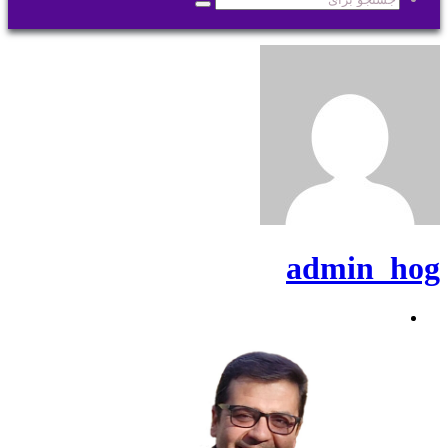
جستجو
برای
admin_hog
وبسایت