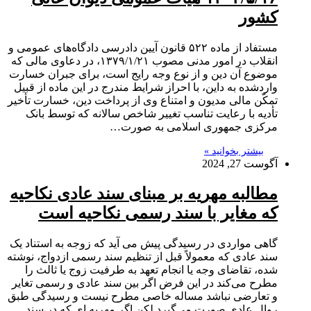
کشور
مستفاد از ماده ۵۲۲ قانون آیین دادرسی دادگاه‌های عمومی و
انقلاب در امور مدنی مصوب ۱۳۷۹/۱/۲۱، در دعاوی مالی که
موضوع آن دین و از نوع وجه رایج است، برای جبران خسارت
واردشده به داین، با احراز شرایط مندرج در این ماده از قبیل
تمکّن مالی مدیون و امتناع وی از پرداخت دین، خسارت تأخیر
تأدیه با رعایت تناسب تغییر شاخص سالانه که توسط بانک
مرکزی جمهوری اسلامی به صورت…
بیشتر بخوانید »
آگوست 27, 2024
مطالبه مهریه بر مبنای سند عادی نکاحیه
که مغایر با سند رسمی نکاحیه است
گاهی مواردی در رسیدگی پیش می آید که زوجه به استناد یک
سند عادی که معمولاً قبل از تنظیم سند رسمی ازدواج، نوشته
شده، تقاضای وجه یا انجام تعهد به طرفیت زوج یا ثالث را
مطرح می‌کند در این فرض اگر بین سند عادی و رسمی تغایر
و تعارضی نباشد مساله خاصی مطرح نیست و رسیدگی طبق
روال عادی صورت می‌گیرد لکن اگر مهریه ای که در سند