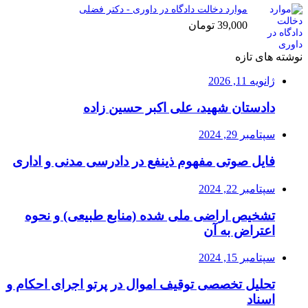
موارد دخالت دادگاه در داوری - دکتر فضلی
39,000
تومان
نوشته های تازه
ژانویه 11, 2026
دادستان شهید، علی اکبر حسین زاده
سپتامبر 29, 2024
فایل صوتی مفهوم ذینفع در دادرسی مدنی و اداری
سپتامبر 22, 2024
تشخیص اراضی ملی شده (منابع طبیعی) و نحوه
اعتراض به آن
سپتامبر 15, 2024
تحلیل تخصصی توقیف اموال در پرتو اجرای احکام و
اسناد