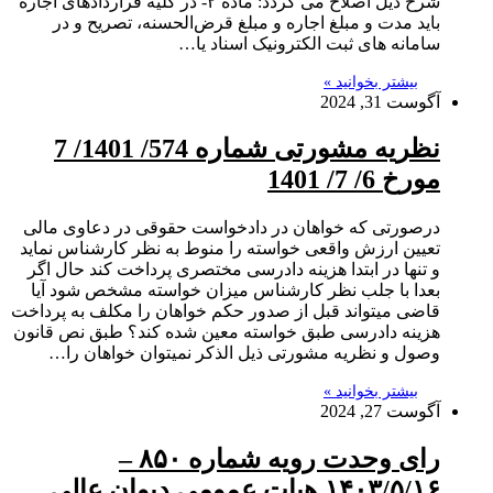
شرح ذیل اصلاح می گردد: ماده ۲- در کلیه قراردادهای اجاره
باید مدت و مبلغ اجاره و مبلغ قرض‌الحسنه، تصریح و در
سامانه های ثبت الکترونیک اسناد یا…
بیشتر بخوانید »
آگوست 31, 2024
نظریه مشورتی شماره 574/ 1401/ 7
مورخ 6/ 7/ 1401
درصورتی که خواهان در دادخواست حقوقی در دعاوی مالی
تعیین ارزش واقعی خواسته را منوط به نظر کارشناس نماید
و تنها در ابتدا هزینه دادرسی مختصری پرداخت کند حال اگر
بعدا با جلب نظر کارشناس میزان خواسته مشخص شود آیا
قاضی میتواند قبل از صدور حکم خواهان را مکلف به پرداخت
هزینه دادرسی طبق خواسته معین شده کند؟ طبق نص قانون
وصول و نظریه مشورتی ذیل الذکر نمیتوان خواهان را…
بیشتر بخوانید »
آگوست 27, 2024
رای وحدت رویه شماره ۸۵۰ –
۱۴۰۳/۵/۱۶ هیات عمومی دیوان عالی