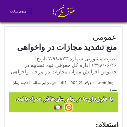
جستجو برای
تغییر پوسته
منوی سایت
عمومی
منع تشدید مجازات در واخواهی
نظریه مشورتی شماره ۷/۹۸/۸۷۳ تاریخ:
۱۳۹۸/۰۶/۲۶ اداره کل حقوقی قوه قضاییه در
خصوص افزایش میزان مجازات در مرحله واخواهی
admin_hog
جولای 26, 2022
617
خواندن این مطلب 1 دقیقه زمان
میبرد
استعلام: