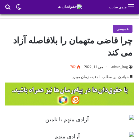
تغییر پو
جس
منوی سایت
عمومی
چرا قاضی متهمان را بلافاصله آزاد
می کند
admin_hog
می 11, 2022
762
خواندن این مطلب 1 دقیقه زمان میبرد