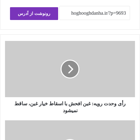
رونوشت از آدرس
رأی
وحدت
رویه:
غبن
افحش
با
اسقاط
خیار
غبن،
ساقط
رأی وحدت رویه: غبن افحش با اسقاط خیار غبن، ساقط
نمیشود
نمیشود
کتاب
رسیدگی
به