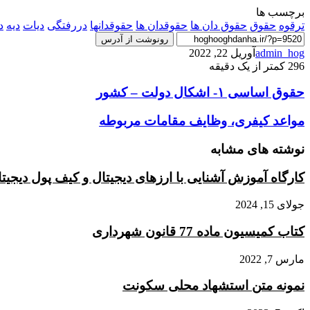
برچسب ها
ترقوه
حقوق
حقوق دان ها
حقوقدان ها
حقوقدانها
دررفتگی
دیات
دیه
د
رونوشت از آدرس
admin_hog
آوریل 22, 2022
296
کمتر از یک دقیقه
حقوق
حقوق اساسی ۱- اشکال دولت – کشور
اساسی
۱-
مواعد
مواعد کیفری، وظایف مقامات مربوطه
اشکال
کیفری،
دولت
وظایف
نوشته های مشابه
–
مقامات
کشور
مربوطه
کارگاه آموزش آشنایی با ارزهای دیجیتال و کیف پول دیجیت
جولای 15, 2024
کتاب کمیسیون ماده 77 قانون شهرداری
مارس 7, 2022
نمونه متن استشهاد محلی سکونت