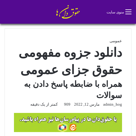
تغییر پو
جس
منوی سایت
عمومی
دانلود جزوه مفهومی
حقوق جزای عمومی
همراه با ضابطه پاسخ دادن به
سوالات
admin_hog
مارس 12, 2022
909
کمتر از یک دقیقه