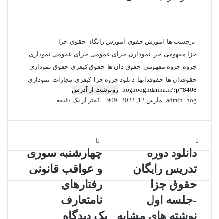
برچسب ها
آموزش حقوق
آموزش رایگان حقوق
جزا
جزا مفهومی
جزا نموداری
جزای عمومی
جزای عمومی نموداری
جزوه
جزوه مفهومی
حقوق دان ها
حقوق کیفری
حقوق نموداری
حقوقدان ها
حقوقدانها
دانلود جزوه جزا
کیفری
مجازات
نموداری
رونوشت از آدرس
admin_hog
مارس 12, 2022
909
کمتر از یک دقیقه
دانلود
چهارشنبه
دوره
سوری
دانلود دوره
چهارشنبه سوری
تدریس
و
تدریس رایگان
و عواقب قانونی
رایگان
عواقب
حقوق
قانونی
حقوق جزا
رفتارهای
جزا
رفتارهای
-جلسه اول
نامتعارف
-جلسه
نامتعارف
اول
نوشته های مشابه
یک دیدگاه