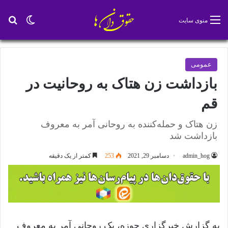
تغییر پو
جس
منوی سایت
عمومی
بازداشت زن هتاک به روحانیت در
قم
زن هتاک و حمله‌کننده به روحانی آمر به معروف
بازداشت شد
admin_hog
دسامبر 29, 2021
253
کمتر از یک دقیقه
به گزارش خبرگزاری حوزه، یک روحانی آمر به معروف