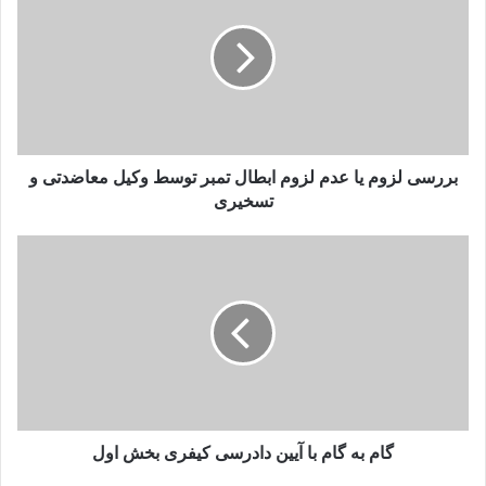
یا
عدم
لزوم
ابطال
تمبر
توسط
وکیل
معاضدتی
بررسی لزوم یا عدم لزوم ابطال تمبر توسط وکیل معاضدتی و
و
تسخیری
تسخیری
گام
به
گام
با
آیین
دادرسی
کیفری
بخش
اول
گام به گام با آیین دادرسی کیفری بخش اول