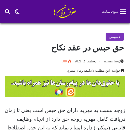
تغییر پو
جس
منوی سایت
عمومی
حق حبس در عقد نکاح
admin_hog
دسامبر 2, 2021
500
خواندن این مطلب 3 دقیقه زمان میبرد
زوجه نسبت به مهریه دارای حق حبس است یعنی تا زمان
دریافت کامل مهریه زوجه حق دارد از انجام وظایف
قانونی (تمکین) دارد امتناع نماید که به این حق، اصطلاحا