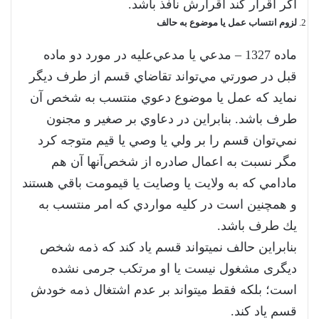
اگر اقرار كند اقرارش نافذ باشد.
لزوم انتساب عمل یا موضوع به حالف
‌ماده 1327 – مدعي يا مدعي‌عليه در مورد دو ماده
قبل در صورتي مي‌تواند تقاضاي قسم از طرف ديگر
نمايد كه عمل يا موضوع دعوي منتسب به ‌شخص آن
طرف باشد. بنابراين در دعاوي بر صغير و مجنون
نمي‌توان قسم را بر ولي يا وصي يا قيم متوجه كرد
مگر نسبت به اعمال صادره از شخص‌آنها آن هم
مادامي كه به ولايت يا وصايت يا قيمومت باقي هستند
و همچنين است در كليه مواردي كه امر منتسب به
يك طرف باشد.
بنابراین حالف نمی­تواند قسم یاد کند که ذمه شخص
دیگری مشغول نیست یا او مرتکب جرمی نشده
است؛ بلکه فقط می­تواند بر عدم اشتغال ذمه خودش
قسم یاد کند.