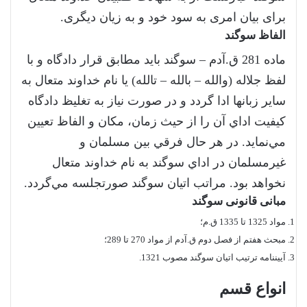
برای بیان امری به سود خود و به زیان دیگری.
الفاظ سوگند
‌ماده 281 ق.آدم – سوگند بايد مطابق قرار دادگاه و با
لفظ جلاله (‌والله – بالله – تالله) يا نام خداوند متعال به
ساير زبانها ادا گردد و در صورت نياز به تغليظ ‌دادگاه
كيفيت اداي آن را از حيث زمان، مكان و الفاظ تعيين
مي‌نمايد. در هر حال فرقي بين مسلمان و
غيرمسلمان در اداي سوگند به نام خداوند متعال‌
نخواهد بود. مراتب اتيان سوگند صورتجلسه مي‌گردد.
مبانی قانونی سوگند
مواد 1325 تا 1335 ق.م؛
مبحث هفتم از فصل دوم ق.آدم از مواد 270 تا 289؛
آیین­نامه ترتیب اتیان سوگند مصوب 1321.
انواع قسم