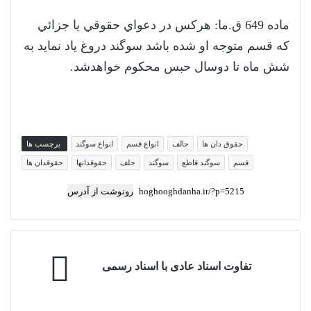
ماده 649 ق.م­ا: هركس در دعواي حقوقي يا جزائي
كه قسم متوجه او شده باشد سوگند دروغ ياد نمايد به
شش ماه تا دوسال حبس محكوم خواهدشد.
حقوق دان ها
حالف
انواع قسم
انواع سوگند
برچسب ها
قسم
سوگند قاطع
سوگند
حلف
حقوقدانها
حقوقدان ها
رونوشت از آدرس
تفاوت
تفاوت اسناد عادی با اسناد رسمی
اسناد
عادی
با