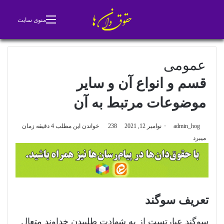
جستجو برای
تغییر پوسته
منوی سایت
عمومی
قسم و انواع آن و سایر
موضوعات مرتبط به آن
admin_hog
نوامبر 12, 2021
238
خواندن این مطلب 4 دقیقه زمان
میبرد
تعریف سوگند
سوگند عبارتست از به شهادت طلبیدن خداوند متعال