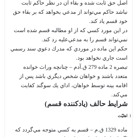
اصل حق ثابت شده و بقاء آن در نظر حاكم ثابت
نباشد حاكم مي‌تواند از مدعي بخواهد كه بر بقاء‌ حق
خود قسم ياد كند.
‌در اين مورد كسي كه از او مطالبه قسم شده است
نمي‌تواند قسم را به مدعي‌عليه رد كند.
‌حكم اين ماده در موردي كه مدرك دعوي سند رسمي
است جاري نخواهد بود.
‌تبصره 2 ماده 279 ق.آدم – چنانچه وراث خوانده
متعدد باشند و خواهان شخص ديگري باشد پس از
اقامه بينه توسط خواهان، اداي يك سوگند كفايت
مي‌كند.
شرایط حالف (یادکننده قسم)
اهلیّت
‌ماده 1329 ق.م – قسم به كسي متوجه مي‌گردد كه