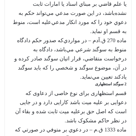
يا علم قاضي بر مبناي اسناد يا امارات ثابت
نشده‌باشد، در اين صورت مدعي مي‌تواند حكم به
دعوي خود را كه مورد انكار مدعي‌عليه است، منوط
به قسم او نمايد.
‌ماده 270 ق.آدم – در مواردي‌كه صدور حكم دادگاه
منوط به سوگند شرعي مي‌باشد، دادگاه به‌
درخواست متقاضي، قرار اتيان سوگند صادر كرده و
در آن،‌ موضوع سوگند و شخصي را كه بايد سوگند
يادكند تعيين مي‌نمايد.
2 سوگند استظهاری
قسم استظهاری برای نوع خاصی از دعاوی که
دعوایی بر علیه میت باشد کارایی دارد و در جایی
است که اصل حق برعلیه میت ثابت شده و بقاء آن
در نظر حاکم مشکوک باشد.
‌ماده 1333 ق.م – در دعوي بر متوفي در صورتي كه