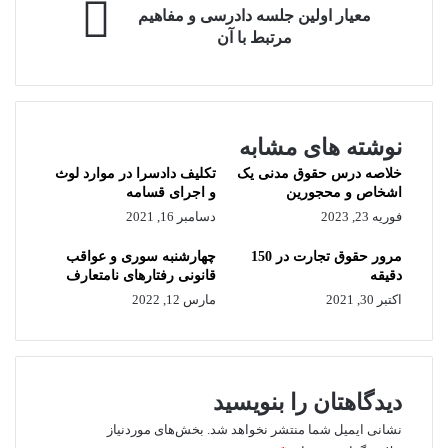
معیار
اسناد
معیار اولین جلسه دادرسی و مفاهیم
اولین
رسمی
مرتبط با آن
جلسه
دادرسی
و
مفاهیم
مرتبط
نوشته های مشابه
با
آن
خلاصه درس حقوق مدنی یک
تکلیف دادسرا در موارد لوث
اشخاص و محجورین
و اجرای قسامه
فوریه 23, 2023
دسامبر 16, 2021
مرور حقوق تجارت در 150
چهارشنبه سوری و عواقب
دقیقه
قانونی رفتارهای نامتعارف
اکتبر 30, 2021
مارس 12, 2022
دیدگاهتان را بنویسید
نشانی ایمیل شما منتشر نخواهد شد.
بخش‌های موردنیاز