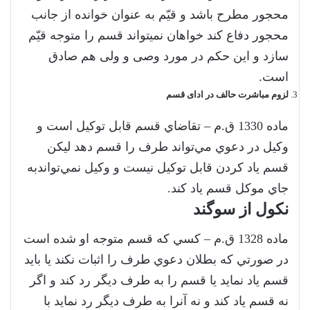
محجور مطرح باشد و قیّم به عنوان خوانده از جانب
محجور دفاع کند خواهان نمی­تواند قسم را متوجه قیّم
سازد و این حکم در مورد وصی و ولی هم صادق
است.
لزوم مباشرت حالف در ادای قسم
‌ماده 1330 ق.م – تقاضاي قسم قابل توكيل است و
وكيل در دعوي مي‌تواند طرف را قسم دهد ليكن
قسم ياد كردن قابل توكيل نيست و وكيل نمي‌تواند‌به
جاي موكل قسم ياد كند.
نکول از سوگند
‌ماده 1328 ق.م – كسي كه قسم متوجه او شده است
در صورتي كه بطلان دعوي طرف را اثبات نكند يا بايد
قسم ياد نمايد يا قسم را به طرف ديگر رد كند و‌ اگر
نه قسم ياد كند و نه آنرا به طرف ديگر رد نمايد با