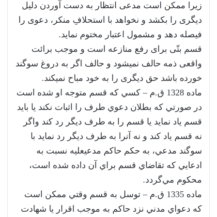
زیرا ممکن است مدعی انتظار به دست آوردن دلیل
دیگری را بکشد و نخواهد با استحلافِ منکر، دعوی را
فیصله دهد و مشمول اعتبار مختوم نماید.
قسم بتّی برای رفع منازعه است و موجب برائت
واقعی ذمه حالف نمی­شود و حالف اگر به دروغ سوگند
خورده باشد حق دیگری را به خود مباح نمی­کند.
‌ماده 1328 ق.م – كسي كه قسم متوجه او شده است
در صورتي كه بطلان دعوي طرف را اثبات نكند يا بايد
قسم ياد نمايد يا قسم را به طرف ديگر رد كند و‌اگر
نه قسم ياد كند و نه آنرا به طرف ديگر رد نمايد با
سوگند مدعي، به حكم حاكم مدعي­عليه نسبت به
ادعايي كه تقاضاي قسم براي آن داده شده است،
‌محكوم مي‌گردد.
‌ماده 1335 ق.م – توسل به قسم وقتي ممكن است
كه دعواي مدني نزد حاكم به موجب اقرار يا شهادت