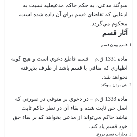
سوگند مدعي، به حكم حاكم مدعي­عليه نسبت به
ادعايي كه تقاضاي قسم براي آن داده شده است،
‌محكوم مي‌گردد.
آثار قسم
قاطع بودن قسم.
‌ماده 1331 ق.م – قسم قاطع دعوي است و هيچ گونه
اظهاري كه منافي با قسم باشد از طرف پذيرفته
نخواهد شد.
بتی بودن سوگند.
‌ماده 1333 ق.م – در دعوي بر متوفي در صورتي كه
اصل حق ثابت شده و بقاء آن در نظر حاكم ثابت
نباشد حاكم مي‌تواند از مدعي بخواهد كه بر بقاء‌ حق
خود قسم ياد كند.
مجازات قسم دروغ.