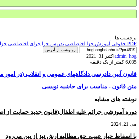
برچسب ها
PDF حقوقی
آموزش جزا
اختصاصی
تدریس جزا
جرای اختصاصی
جزا
رونوشت از آدرس
admin_hog
اکتبر 31, 2021
6,035
کمتر از یک دقیقه
‌قانون
‌قانون آیین دادرسی دادگاههای عمومی و انقلاب (‌در امور م
آیین
دادرسی
متن
متن قانون - مناسب برای حاشیه نویسی
دادگاههای
قانون
عمومی
-
نوشته های مشابه
و
مناسب
انقلاب
برای
دوره آموزشی جرائم علیه اطفال(قانون جدید حمایت از اطف
(‌در
حاشیه
امور
نویسی
می 21, 2024
مدنی)
با اسقاط خیار عیب، حق مطالبه ارش نیز از بین می‌رود