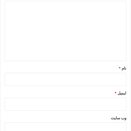
د
ی
د
گ
ا
ه
*
نام
*
ایمیل
*
وب‌ سایت