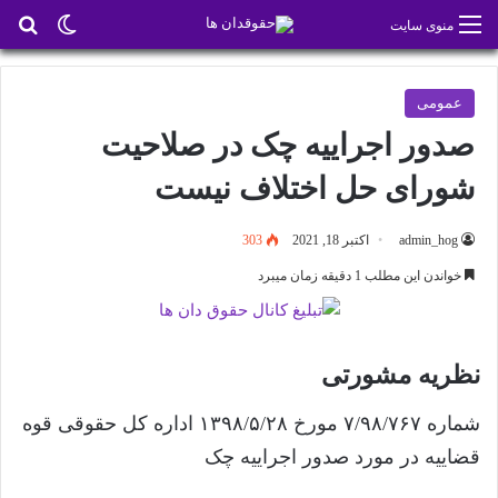
تغییر پو
جس
منوی سایت
عمومی
صدور اجراییه چک در صلاحیت
شورای حل اختلاف نیست
admin_hog
اکتبر 18, 2021
303
خواندن این مطلب 1 دقیقه زمان میبرد
نظریه مشورتی
شماره ۷/۹۸/۷۶۷ مورخ ۱۳۹۸/۵/۲۸ اداره کل حقوقی قوه
قضاییه در مورد صدور اجراییه چک