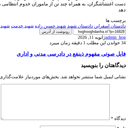
دست اغتشاشگران، به همراه چند تن از ماموران خدوم انتظامی به 
دهد
برچسب ها
دادستان اسفراین
دادستان شهید
شهید حسین زاده
شهید خدمت
شهید 
رونوشت از آدرس
admin_hog
ژانویه 11, 2026
34
خواندن این مطلب 1 دقیقه زمان میبرد
فایل
فایل صوتی مفهوم ذینفع در دادرسی مدنی و اداری
صوتی
مفهوم
دیدگاهتان را بنویسید
ذینفع
در
نشانی ایمیل شما منتشر نخواهد شد.
بخش‌های موردنیاز علامت‌گذاری 
دادرسی
مدنی
و
اداری
دیدگاه
*