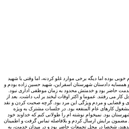
ی بوده اما دیگه برخی موارد غلو کردنه، اما وقتی با شهید
هایی که میگن شاید کمتر از اون چیزیه که حق مطلب رو ادا کنه. من مدتی قریب به ۵ سال همکار و همسایه دادستان شهرستان اسفراین، شهید حسین زاده بودم و
ل خدمت حاضر بود و خدمتش محدود به زمان موظفی اداری نبود.
ر می رفتند. عموما و اکثر اوقات لبخند بر لب داشت. بعد از
 و قضایی و مردم ویژگی این مرد بود. گرچه صحبت کردن و نقد
 مشغول کارهای عام المنفعه بود. در جلسات مشترک به ویژه
رستان بود. نمیخوام نوشته ام را طولانی کنم که خداوند خود
ن مضمون برایش ارسال کردم و بلافاصله تماس گرفت و اطمینان
یدهند، شخصا در محل تجمعات حاضر بود و در میدان خدمت، به