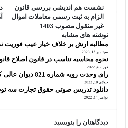
نشست
دا
نشست هم اندیشی بررسی قانون
د
هم
مج
الزام به ثبت رسمی معاملات اموال
آ
اندیشی
کا
بررسی
ها
غیر منقول مصوب 1403
قانون
آم
نوشته های مشابه
الزام
حق
به
مطالبه ارش بر خلاف خيار عيب فوريت ند
ثبت
سپتامبر 15, 2023
رسمی
نحوه محاسبه تناسب در قانون اصلاح قانون
معاملات
اموال
فوریه 4, 2022
غیر
رای وحدت رویه شماره 821 دیوان عالی کشور
منقول
جولای 19, 2022
مصوب
دانلود تدریس صوتی حقوق تجارت سه تو
1403
نوامبر 14, 2022
دیدگاهتان را بنویسید