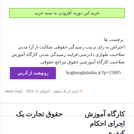
خرید این دوره: افزودن به سبد خرید
برچسب ها
اعتراض به رای
ترتیب رسیدگی
حقوقی
شکایت از آرا مدنی
صلاحیت
طواری دادرسی
فرایند رسیدگی مدنی
کارگاه آموزش
صلاحیت
کارگاه آموزشی حقوق
مراجع حقوقی
رونوشت از آدرس
81
کمتر از یک دقیقه
جولای 15, 2024
admin_hog
کارگاه
حقوق
کارگاه آموزش
حقوق تجارت یک
آموزش
تجارت
اجرای احکام
ن
اجرای
یک
احکام
کیفری
و