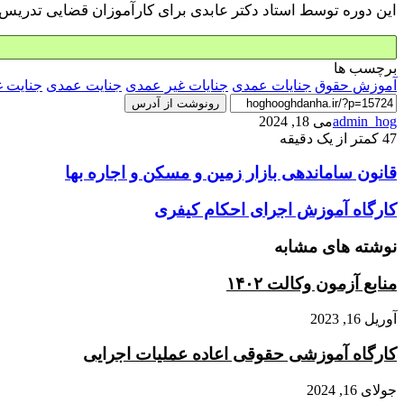
این دوره توسط استاد دکتر عابدی برای کارآموزان قضایی تدری
برچسب ها
آموزش حقوق
جنایات عمدی
جنایات غیر عمدی
جنایت عمدی
جنایت 
رونوشت از آدرس
admin_hog
می 18, 2024
47
کمتر از یک دقیقه
قانون
قانون ساماندهی بازار زمین و مسکن و اجاره بها
ساماندهی
بازار
کارگاه
کارگاه آموزش اجرای احکام کیفری
زمین
آموزش
و
اجرای
نوشته های مشابه
مسکن
احکام
و
کیفری
منابع آزمون وکالت ۱۴۰۲
اجاره
بها
آوریل 16, 2023
کارگاه آموزشی حقوقی اعاده عملیات اجرایی
جولای 16, 2024