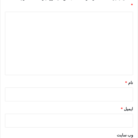
*
د
ی
د
گ
ا
ه
*
نام
*
ایمیل
*
وب‌ سایت