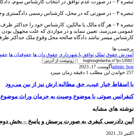
‌تبصره ۲ – در صورت عدم توافق در انتخاب کارشناس سوم، دادگاه صالح محل وقوع ملک، اقدام به معرفی کارشناس خواهد نمود.
‌تبصره ۳ – در صورتی که در محل، کارشناس رسمی دادگستری وجود نداشته باشد طبق ماده ۲۹ قانون کارشناسان رسمی مصوب ۱۳۱۷ عمل‌خواهد شد.
‌تبصره ۴ – هر گاه مالک یا مالکین، کارشناس خود را حداکثر ظ
عمومی می‌رسد، تعیین ننماید و در مواردی که علت مجهول بودن ما
کارشناس میسر نباشد دادگاه صالحه‌ محل وقوع ملک حداکثر ظرف ۱۵ روز از تاریخ مراجعه (‌شهرداریها) به دادگاه نسبت به تعیین کارشناس اقدام می‌نم
برچسب ها
آموزش حقوق
تملک
توافق با شهرداری
حقوق دان ها
حقوقدان ها
حقوق
رونوشت از آدرس
admin_hog
آگوست 17, 2023
257
خواندن این مطلب 1 دقیقه زمان میبرد
با
با اسقاط خیار عیب، حق مطالبه ارش نیز از بین می‌رود
اسقاط
خیار
کنفرانس
کنفرانس صوتی با موضوع وصیت به حرمان وراث موضوع ماده ۸۳۷ قانون
عیب،
صوتی
حق
با
نوشته های مشابه
مطالبه
موضوع
ارش
وصیت
آیین دادرسی کیفری به صورت پرسش و پاسخ – بخش دوم:
نیز
به
از
حرمان
اکتبر 31, 2021
بین