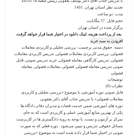
با تدریس جناب آقای دکتر یوسف یعقوبی رییس شعبه ۱۵ دادگاه
تجدید نظر استان تهران. 1401
مدت: دو ساعت
حجم فایل: 57 مگابایت
برگزار شده در استان تهران
بعد از پرداخت هزینه، لینک دانلود در اختیار شما قرار خواهد گرفت.
بررسی
افزودن به سبد خرید
تحلیلی
دسته:
حقوق مدنی
برچسب:
بررسی تحلیلی و کاربردی معاملات
و
فضولی
,
بررسی کاربردی معاملات فضولی
,
تدریس کاربردی معاملات
کاربردی
فضولی
,
تدریس کارگاهی معامله فضولی
,
خرید تدریس صوتی
,
فایل
معاملات
صوتی تدریس معامله فضولی
,
فضولی
,
معاملات فضولی
,
معامله
فضولی
فضولی
-
توضیحات
دکتر
نظرات (0)
یعقوبی
فایل صوتی دوره آموزشی با موضوع «بررسی تحلیلی و کاربردی
عدد
معاملات فضولی» با تدریس جناب آقای دکتر یعقوبی
دوره های آموزشی ضمن خدمت قضات و مدیران دفاتر دادگاه ها
یکی از بهترین منابع آموزشی عملی و کاربردی است که به جای
تمرکز بر آزمون و تست، با توجه به رویه دادگستری ها در کاربرست
مسائل حقوقی تدریس و تبیین می‌شود . دوره فعلی که به صورت
صوتی در اختیار شما قرار داده شده است به موضوع «بررسی