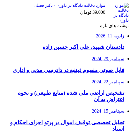
موارد دخالت دادگاه در داوری - دکتر فضلی
39,000
تومان
نوشته های تازه
ژانویه 11, 2026
دادستان شهید، علی اکبر حسین زاده
سپتامبر 29, 2024
فایل صوتی مفهوم ذینفع در دادرسی مدنی و اداری
سپتامبر 22, 2024
تشخیص اراضی ملی شده (منابع طبیعی) و نحوه
اعتراض به آن
سپتامبر 15, 2024
تحلیل تخصصی توقیف اموال در پرتو اجرای احکام و
اسناد