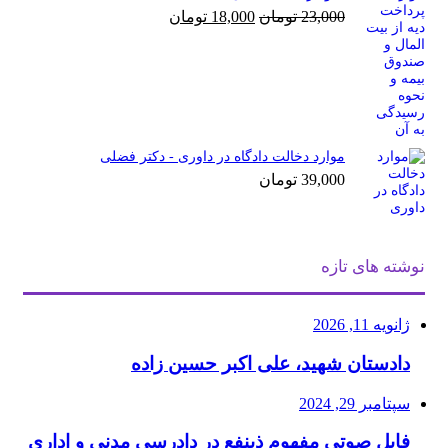
قیمت
قیمت
23,000
تومان
18,000
تومان
اصلی
فعلی
23,000 تومان
18,000 تومان
بود.
است.
موارد دخالت دادگاه در داوری - دکتر فضلی
39,000
تومان
نوشته های تازه
ژانویه 11, 2026
دادستان شهید، علی اکبر حسین زاده
سپتامبر 29, 2024
فایل صوتی مفهوم ذینفع در دادرسی مدنی و اداری