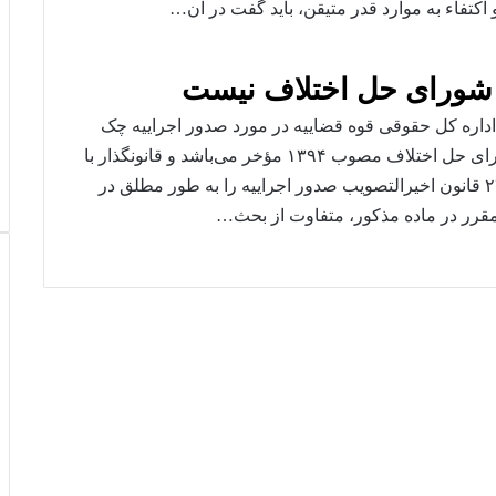
 اکتفاء به موارد قدر متیقن، باید گفت در آن…
 شورای حل اختلاف نیست
ریه مشورتی شماره ۷/۹۸/۷۶۷ مورخ ۱۳۹۸/۵/۲۸ اداره کل حقوقی قوه قضاییه در مورد صدور اجراییه چک
قانون صدور چک مصوب ۱۳۹۷، نسبت به قانون شورای حل اختلاف مصوب ۱۳۹۴ مؤخر می‌باشد و قانونگذار با
علم و اطلاع از حدود صلاحیت آن شوراها، در ماده ۲۳ قانون اخیرالتصویب صدور اجراییه را به طور مطلق در
مقرر در ماده مذکور، متفاوت از بحث…