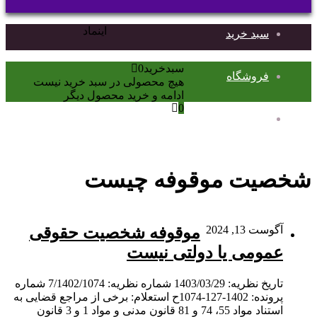
برای
اینماد
سبد خرید
دکمه
سبدخرید
0
بازگشت
فروشگاه
هیچ محصولی در سبد خرید نیست
به
ادامه و خرید محصول دیگر
بالا
0
حساب کاربری من
شخصیت موقوفه چیست
آگوست 13, 2024
موقوفه شخصیت حقوقی
عمومی یا دولتی نیست
تاریخ نظریه: 1403/03/29 شماره نظریه: 7/1402/1074 شماره
پرونده: 1402-127-1074ح استعلام: برخی از مراجع قضایی به
استناد مواد 55، 74 و 81 قانون مدنی و مواد 1 و 3 قانون