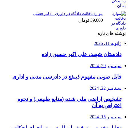
موارد دخالت دادگاه در داوری - دکتر فضلی
39,000
تومان
نوشته های تازه
ژانویه 11, 2026
دادستان شهید، علی اکبر حسین زاده
سپتامبر 29, 2024
فایل صوتی مفهوم ذینفع در دادرسی مدنی و اداری
سپتامبر 22, 2024
تشخیص اراضی ملی شده (منابع طبیعی) و نحوه
اعتراض به آن
سپتامبر 15, 2024
تحلیل تخصصی توقیف اموال در پرتو اجرای احکام و