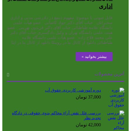
اداری
فایل صوتی با موضوع: مفهوم ذینفع در دادرسی مدنی و اداری
سخنرانان : جناب آقای دکتر جواد کاشانی : عضو هیأت علمی
دانشگاه علامه طباطبائی جناب آقای دکتر فریدون نهرینی : عضو
هیئت علمی دانشگاه تهران و وکیل دادگستری جناب آقای دکتر
علی محمد فلاح زاده : عضو هیأت علمی دانشگاه علامه
طباطبائی دانلود از کانال ما در روبیکا دانلود از کانال ما در ایتا
بیشتر بخوانید »
آخرین محصولات
دوره آموزشی کاربردی حقوق آب
37,000
تومان
بررسی علل نقض آراء محاکم بدوی حقوقی در دادگاه
تجدید نظر
42,000
تومان