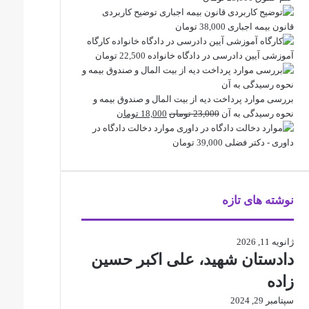
توضیح کاربردی
قانون بیمه اجباری
38,000
تومان
کارگاه
آموزشی آیین دادرسی در دادگاه خانواده
22,500
تومان
بررسی موارد پرداخت دیه از بیت المال و صندوق بیمه و
قیمت
قیمت
نحوه رسیدگی به آن
23,000
تومان
18,000
تومان
اصلی
فعلی
موارد دخالت دادگاه در
23,000 تومان
18,000 تومان
داوری - دکتر فضلی
39,000
تومان
بود.
است.
نوشته های تازه
ژانویه 11, 2026
دادستان شهید، علی اکبر حسین
زاده
سپتامبر 29, 2024