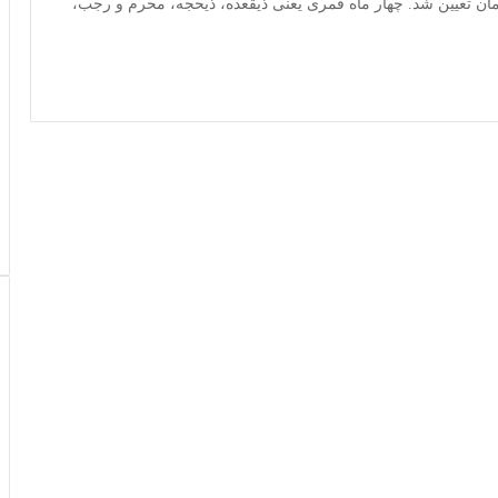
بلغ ۹ میلیارد ریال معادل ۹۰۰ میلیون تومان تعیین شد. چهار ماه قمری یعنی ذیقعده، ذیحجه، محرم و رجب،