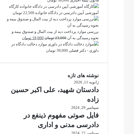
قانون بیمه اجباری
38,000
تومان
کارگاه
آموزشی آیین دادرسی در دادگاه خانواده
22,500
تومان
بررسی موارد پرداخت دیه از بیت المال و صندوق بیمه و
قیمت
قیمت
نحوه رسیدگی به آن
23,000
تومان
18,000
تومان
اصلی
فعلی
موارد دخالت دادگاه در
23,000 تومان
18,000 تومان
داوری - دکتر فضلی
39,000
تومان
بود.
است.
نوشته های تازه
ژانویه 11, 2026
دادستان شهید، علی اکبر حسین
زاده
سپتامبر 29, 2024
فایل صوتی مفهوم ذینفع در
دادرسی مدنی و اداری
سپتامبر 22, 2024