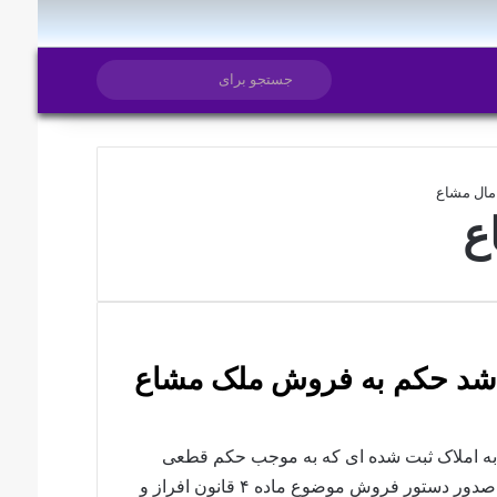
تغییر پوسته
جستجو
برای
مال مشاع
ع
باشد حکم به فروش ملک مشاع
 شماره۷/۹۹/۸۹۷ مورخ ۱۳۹۹/۰۷/۲۳ نسبت به املاک ثبت شده ای که به موجب حکم قطعی
واحد ثبتی مربوطه غیر قابل افراز تشخیص داده شده است، صدور دستور فروش موضوع ماده ۴ قانون افراز و