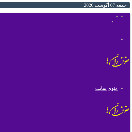
جمعه 07 آگوست 2026
ایتا
روبیکا
جستجو
تغییر
برای
پوسته
منوی سایت