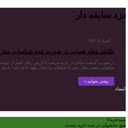
دزد سابقه دار
آوریل 29, 2022
تکلیف مقام قضایی در صورت عدم شناسایی سا
موقوفی تعقیب صادر شود یا تحقیقات و احضار متهم ادامه یابد؟ پاسخ: مطابق تبصره ١ ماده ١٠٠ ق.م. جرایم قابل گذشت، جرایمی می‌باشند که شروع و ادامه تع
بیشتر بخوانید »
اینماد
سبدخرید
0
هیچ محصولی در سبد خرید نیست