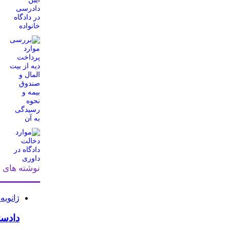
نوشته های ت
ژانویه 11, 026
دادست