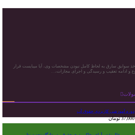
ارزش ریالی کمتر از دویست میلیون ریال موضوع ماده ٦٥٦ ق.م.ا (تعزیرات) مصوب ١٣٧٥ و عدم امکان اخذ سوابق سارق به لحاظ کامل نبودن مشخصات وی، آیا میبایست قرار
ولات
دوره آموزشی کاربردی حقوق آب
37,000
تومان
بررسی علل نقض آراء محاکم بدوی حقوقی در دادگاه تجدید نظر