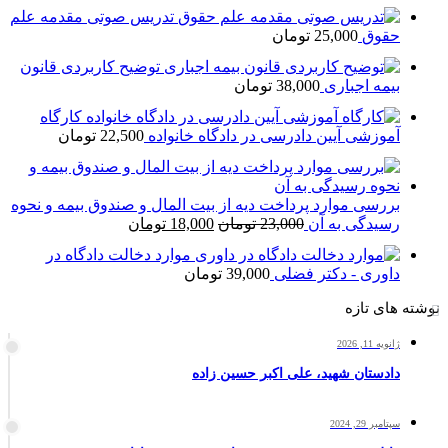
تدریس صوتی مقدمه علم
حقوق
25,000
تومان
توضیح کاربردی قانون
بیمه اجباری
38,000
تومان
کارگاه
آموزشی آیین دادرسی در دادگاه خانواده
22,500
تومان
بررسی موارد پرداخت دیه از بیت المال و صندوق بیمه و نحوه
قیمت
قیمت
رسیدگی به آن
23,000
تومان
18,000
تومان
اصلی
فعلی
موارد دخالت دادگاه در
23,000 تومان
18,000 تومان
داوری - دکتر فضلی
39,000
تومان
بود.
است.
نوشته های تازه
ژانویه 11, 2026
دادستان شهید، علی اکبر حسین زاده
سپتامبر 29, 2024