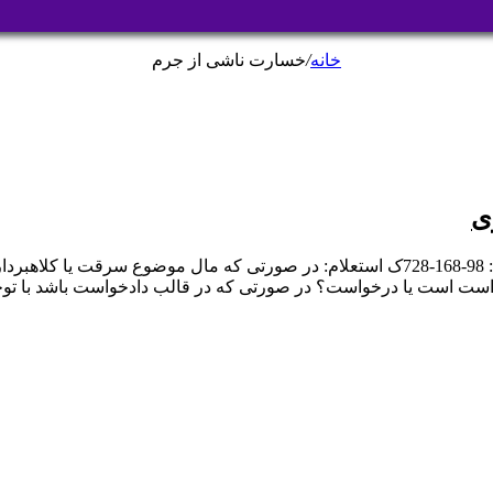
خانه
/
خسارت ناشی از جرم
ی
تاریخ نظریه: 1398/06/12 شماره نظریه: 7/98/728 شماره پرونده: 98-168-728ک استعلام: در 
خواست است یا درخواست؟ در صورتی که در قالب دادخواست باشد با تو