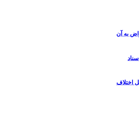
اض به آن
سناد
ل اختلاف