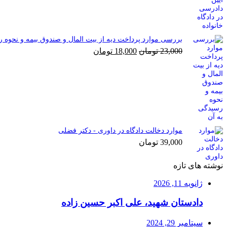
بررسی موارد پرداخت دیه از بیت المال و صندوق بیمه و نحوه 
قیمت
قیمت
23,000
تومان
18,000
تومان
اصلی
فعلی
23,000 تومان
18,000 تومان
بود.
است.
موارد دخالت دادگاه در داوری - دکتر فضلی
39,000
تومان
نوشته های تازه
ژانویه 11, 2026
دادستان شهید، علی اکبر حسین زاده
سپتامبر 29, 2024