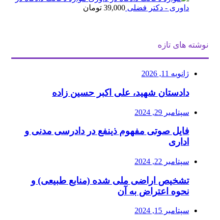
23,000 تومان
18,000 توما
داوری - دکتر فضلی
39,000
تومان
بود.
است.
نوشته های تازه
ژانویه 11, 2026
دادستان شهید، علی اکبر حسین زاده
سپتامبر 29, 2024
فایل صوتی مفهوم ذینفع در دادرسی مدنی و
اداری
سپتامبر 22, 2024
تشخیص اراضی ملی شده (منابع طبیعی) و
نحوه اعتراض به آن
سپتامبر 15, 2024