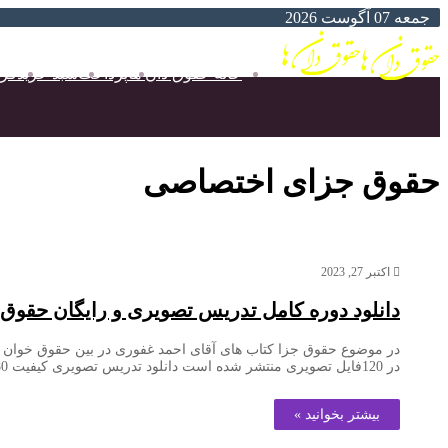
جمعه 07 آگوست 2026
خانه حقوق دان ها
پرداخت
سبد خرید
فر
حقوق جزای اختصاصی
اکتبر 27, 2023
دانلود دوره کامل تدریس تصویری و رایگان حقوق
در موضوع حقوق جزا کتاب های آقای احمد غفوری در بین حقوق خوان ه
در 120فایل تصویری منتشر شده است دانلود تدریس تصویری کیفیت 1080 جزا توسط استاد احمد غفوری از کانال حقوقدان ها در روبیکا (به صورت درس به درس جدا جدا) دانلود تدریس تصویری…
بیشتر بخوانید »