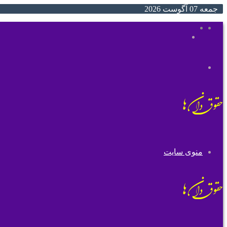
جمعه 07 آگوست 2026
ایتا
روبیکا
جستجو
تغییر
برای
پوسته
منوی سایت