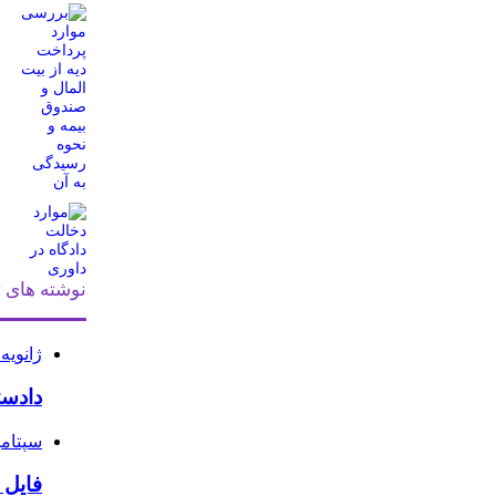
نوشته های ت
ژانویه 11, 026
دادست
سپتامبر 29, 
فایل 