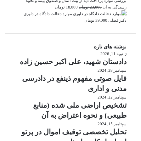
بررسی موارد پرداخت دیه از بیت المال و صندوق بیمه و نحوه
قیمت
قیمت
رسیدگی به آن
23,000
تومان
18,000
تومان
اصلی
فعلی
موارد دخالت دادگاه در داوری -
23,000 تومان
18,000 تومان
دکتر فضلی
39,000
تومان
بود.
است.
نوشته های تازه
ژانویه 11, 2026
دادستان شهید، علی اکبر حسین زاده
سپتامبر 29, 2024
فایل صوتی مفهوم ذینفع در دادرسی
مدنی و اداری
سپتامبر 22, 2024
تشخیص اراضی ملی شده (منابع
طبیعی) و نحوه اعتراض به آن
سپتامبر 15, 2024
تحلیل تخصصی توقیف اموال در پرتو