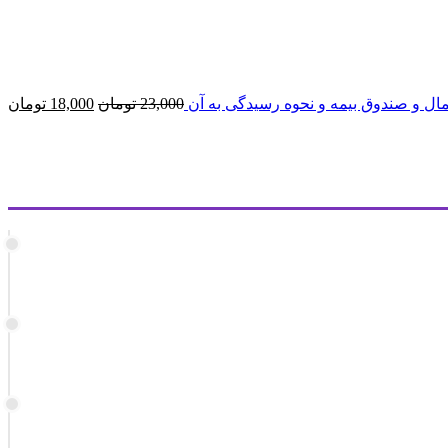
قیمت
ق
مال و صندوق بیمه و نحوه رسیدگی به آن
23,000
تومان
18,000
تومان
اصلی
فع
23,000 تومان
بود.
ا