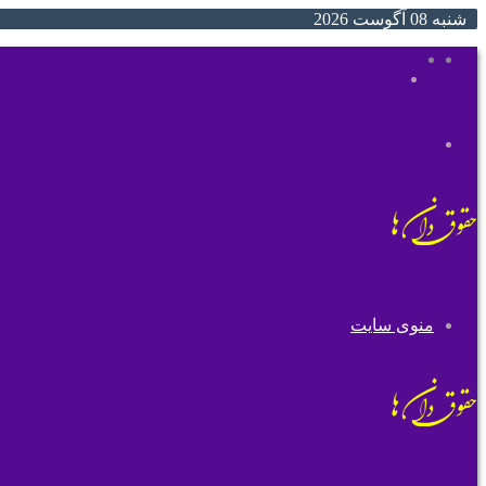
شنبه 08 آگوست 2026
ایتا
روبیکا
جستجو
تغییر
برای
پوسته
منوی سایت