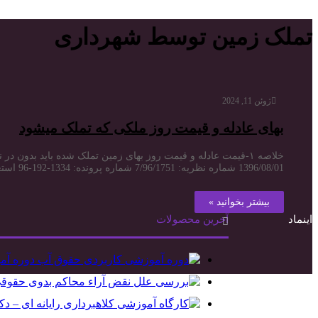
تملک زمین توسط شهرداری
ژوئن 11, 2024
بهای عادله و قیمت روز ملکی که تملک میشود
1396/08/01 شماره نظریه: 7/96/1751 شماره پرونده: 1334-192-96 استعلام: مطابق با مفاد ماده 5 لایحه قانونی نحوه خرید و تملک اراضی و املاک برای اجرای برنامه های عمومی عمرانی و نظامی دولت مصوب 1358/11/17…
بیشتر بخوانید »
اینماد
آخرین محصولات
دوره آم