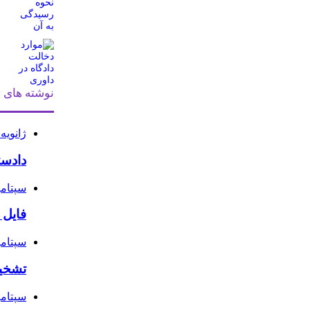
نوشته های ت
ژانویه 11, 026
دادست
سپتامبر 29, 
فایل 
سپتامبر 22, 
تشخیص
سپتامبر 15, 