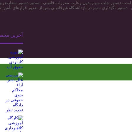
ست دستور جلب متهم بدون رعایت مقررات قانونی. صدور دستور متعارض و م
 دستور نگهداری متهم در بازداشتگاه غیرقانونی پس از صدور قرارهای تأمین من
آخرین محص