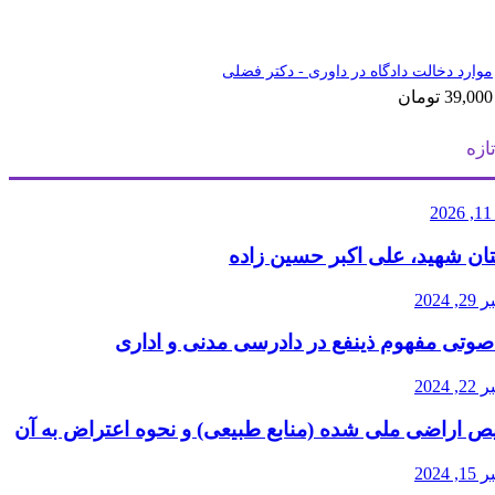
موارد دخالت دادگاه در داوری - دکتر فضلی
39,000
تومان
ازه
2
ان شهید، علی اکبر حسین زاده
2024
صوتی مفهوم ذینفع در دادرسی مدنی و اداری
2024
 اراضی ملی شده (منابع طبیعی) و نحوه اعتراض به آن
2024