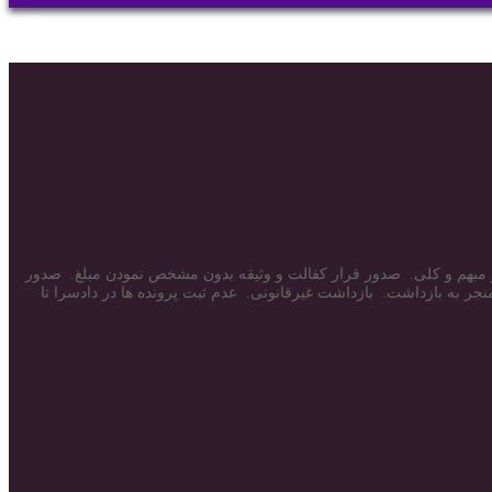
بهم و کلی. صدور قرار کفالت و وثیقه بدون مشخص نمودن مبلغ. صدور
جر به بازداشت. بازداشت غیرقانونی. عدم ثبت پرونده ها در دادسرا تا