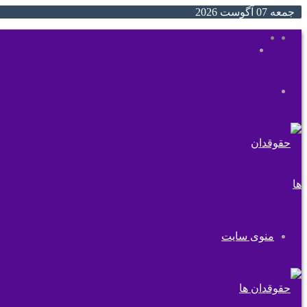
جمعه 07 آگوست 2026
ایتا
روبیکا
جستجو
تغییر
برای
پوسته
منوی سایت