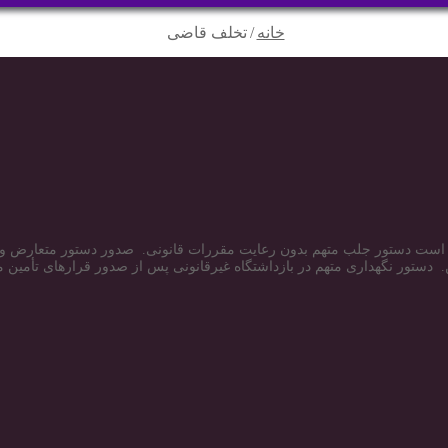
خانه
/
تخلف قاضی
ست دستور جلب متهم بدون رعایت مقررات قانونی. صدور دستور متعارض و م
 دستور نگهداری متهم در بازداشتگاه غیرقانونی پس از صدور قرارهای تأمین من