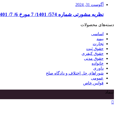
آگوست 31, 2024
نظریه مشورتی شماره 574/ 1401/ 7 مورخ 6/ 7/ 1401
دسته‌های محصولات
اساسی
بیمه
تجارت
حقوق ثبت
حقوق کیفری
حقوق مدنی
خانواده
داوری
شوراهای حل اختلاف و دادگاه صلح
عمومی
قوانین خاص
اینماد
دکمه
بازگشت
به