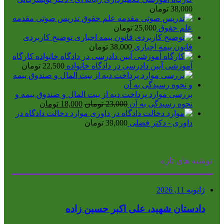
38,000
تومان
تدریس صوتی مقدمه
علم حقوق
25,000
تومان
توضیح کاربردی
قانون بیمه اجباری
38,000
تومان
کارگاه
آموزشی آیین دادرسی در دادگاه خانواده
22,500
تومان
بررسی موارد پرداخت دیه از بیت المال و صندوق بیمه و
قیمت
قیمت
نحوه رسیدگی به آن
23,000
تومان
18,000
تومان
اصلی
فعلی
موارد دخالت دادگاه در
23,000 تومان
18,000 تومان
داوری - دکتر فضلی
39,000
تومان
بود.
است.
نوشته های تازه
ژانویه 11, 2026
دادستان شهید، علی اکبر حسین زاده