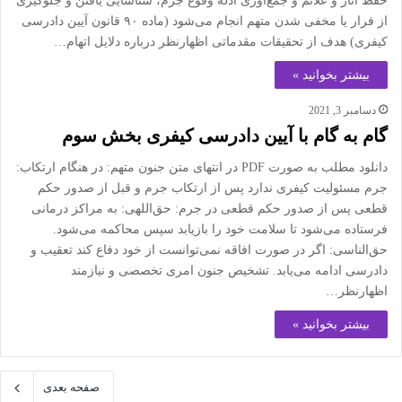
حفظ آثار و علائم و جمع‌آوری ادله وقوع جرم، شناسایی یافتن و جلوگیری
از فرار یا مخفی شدن متهم انجام می‌شود (ماده ۹۰ قانون آیین دادرسی
کیفری) هدف از تحقیقات مقدماتی اظهارنظر درباره دلایل اتهام…
بیشتر بخوانید »
دسامبر 3, 2021
گام به گام با آیین دادرسی کیفری بخش سوم
دانلود مطلب به صورت PDF در انتهای متن جنون متهم: در هنگام ارتکاب:
جرم مسئولیت کیفری ندارد پس از ارتکاب جرم و قبل از صدور حکم
قطعی پس از صدور حکم قطعی در جرم: حق‌اللهی: به مراکز درمانی
فرستاده می‌شود تا سلامت خود را بازیابد سپس محاکمه می‌شود.
حق‌الناسی: اگر در صورت افاقه نمی‌توانست از خود دفاع کند تعقیب و
دادرسی ادامه می‌یابد. تشخیص جنون امری تخصصی و نیازمند
اظهارنظر…
بیشتر بخوانید »
صفحه بعدی