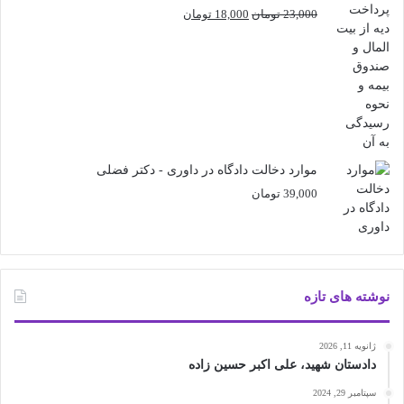
قیمت
قیمت
23,000
تومان
18,000
تومان
اصلی
فعلی
23,000 تومان
18,000 تومان
بود.
است.
موارد دخالت دادگاه در داوری - دکتر فضلی
39,000
تومان
نوشته های تازه
ژانویه 11, 2026
دادستان شهید، علی اکبر حسین زاده
سپتامبر 29, 2024