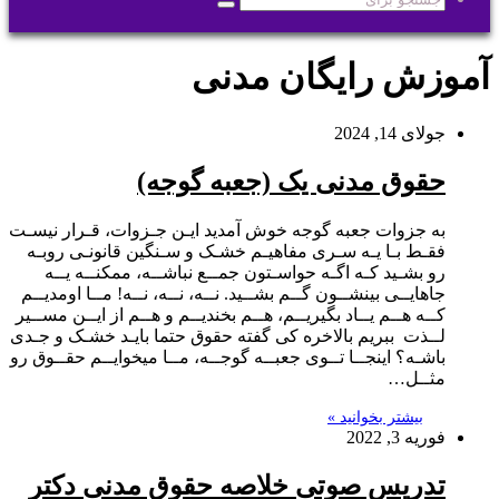
جستجو
برای
آموزش رایگان مدنی
جولای 14, 2024
حقوق مدنی یک (جعبه گوجه)
به جزوات جعبه گوجه خوش آمدید ایـن جـزوات، قـرار نیسـت
فقـط بـا یـه سـری مفاهیـم خشـک و سـنگین قانونـی روبـه
رو بشـید کـه اگـه حواسـتون جمــع نباشــه، ممکنــه یــه
جاهایــی بینشــون گــم بشــید. نــه، نــه، نــه! مــا اومدیــم
کــه هــم یــاد بگیریــم، هــم بخندیــم و هــم از ایــن مســیر
لــذت ببریم بالاخره کی گفته حقوق حتما بایـد خشـک و جـدی
باشـه؟ اینجــا تــوی جعبــه گوجــه، مــا میخوایــم حقــوق رو
مثــل…
بیشتر بخوانید »
فوریه 3, 2022
تدریس صوتی خلاصه حقوق مدنی دکتر