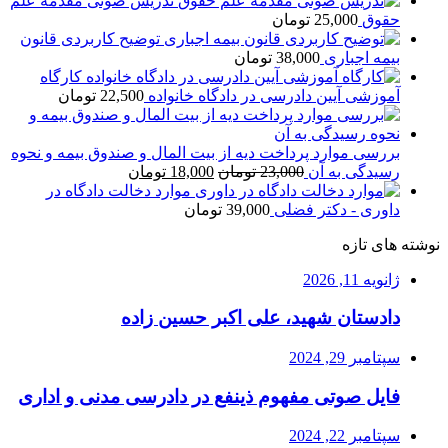
تدریس صوتی مقدمه علم
حقوق
25,000
تومان
توضیح کاربردی قانون
بیمه اجباری
38,000
تومان
کارگاه
آموزشی آیین دادرسی در دادگاه خانواده
22,500
تومان
بررسی موارد پرداخت دیه از بیت المال و صندوق بیمه و نحوه
قیمت
قیمت
رسیدگی به آن
23,000
تومان
18,000
تومان
اصلی
فعلی
موارد دخالت دادگاه در
23,000 تومان
18,000 تومان
داوری - دکتر فضلی
39,000
تومان
بود.
است.
نوشته های تازه
ژانویه 11, 2026
دادستان شهید، علی اکبر حسین زاده
سپتامبر 29, 2024
فایل صوتی مفهوم ذینفع در دادرسی مدنی و اداری
سپتامبر 22, 2024