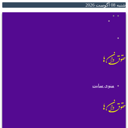
شنبه 08 آگوست 2026
ایتا
روبیکا
جستجو
تغییر
برای
پوسته
منوی سایت