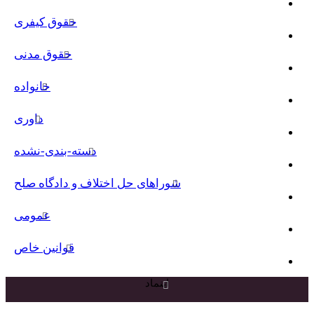
حقوق کیفری
حقوق مدنی
خانواده
داوری
دسته-بندی-نشده
شوراهای حل اختلاف و دادگاه صلح
عمومی
قوانین خاص
اینماد
دکمه