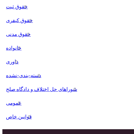
حقوق ثبت
حقوق کیفری
حقوق مدنی
خانواده
داوری
دسته-بندی-نشده
شوراهای حل اختلاف و دادگاه صلح
عمومی
قوانین خاص