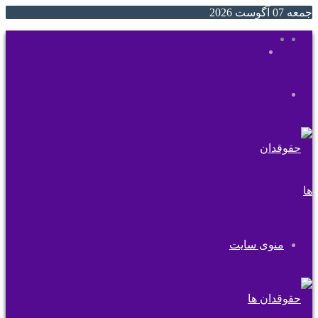
جمعه 07 آگوست 2026
ایتا
روبیکا
جستجو
تغییر
برای
پوسته
منوی سایت