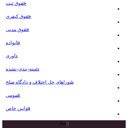
حقوق ثبت
حقوق کیفری
حقوق مدنی
خانواده
داوری
دسته-بندی-نشده
شوراهای حل اختلاف و دادگاه صلح
عمومی
قوانین خاص
اینماد