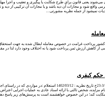
‌شوند یعنی قانون برای طرح شکایت یا پیگیری و تعقیب و اجرا مهل
می واقع شود و مجازات آن دیه باشد و یا مجازات آن ترکیبی از دیه و 
 دیات نمیشود از جمله نظریه مشورتی…
امله
ه در رای های وحدت رویه 811 و 733 دیوان عالی کشور پرداخت غرامت در خصوص معامله ابطال
اشی از کاهش ارزش ثمن پرداخت شود یا نه اختلاف وجود دارد لذا در م
 حکم کیفری
جزئیات نظریه شماره نظریه : 7/1402/23شماره پرونده : 1402-3/1-23ح تا
د؛ در این خصوص خواهشمند است به پرسش‌های زیر پاسخ دهید: 1- منظور از دادگاه 