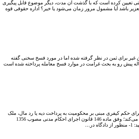
تی تعیین کرده است که با گذشت آن مدت، دیگر موضوع قابل پیگیری
تعزیر باشد آیا مشمول مرور زمان می‌شود یا خیر؟ اداره حقوقی قوه
 شده به جهت استحقاق غیر برای ثمن در نظر گرفته شده اما در مورد فسخ سخنی گفته
قاله پیش رو به بحث غرامت در موارد فسخ معامله پرداخته شده است
ریخ نظریه : 1402/03/12 استعلام :در مواردی که در راستای اجرای حکم کیفری مبنی بر محکومیت به پرداخت دیه یا رد مال، ملک
غیرمنقول محکوم‌علیه شناسایی و توقیف می‌شود و در روند انجام مزایده، شخص ثالثی با ارائه اسناد عادی به عملیات اجرایی اعتراض می‌کند؛ وفق ماده 146 قانون اجرای احکام مدنی مصوب 1356
در…